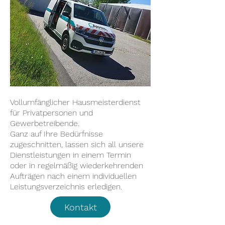
Vollumfänglicher Hausmeisterdienst
für Privatpersonen und
Gewerbetreibende.
Ganz auf Ihre Bedürfnisse
zugeschnitten, lassen sich all unsere
Dienstleistungen in einem Termin
oder in regelmäßig wiederkehrenden
Aufträgen nach einem individuellen
Leistungsverzeichnis erledigen.
Kontakt