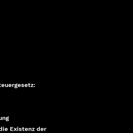
euergesetz:
ung
die Existenz der