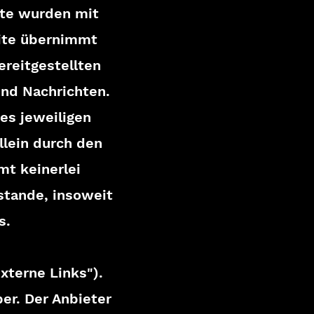
ite wurden mit
eite übernimmt
ereitgestellten
und Nachrichten.
es jeweiligen
llein durch den
mt keinerlei
stande, insoweit
s.
xterne Links").
er. Der Anbieter