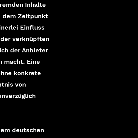
fremden Inhalte
u dem Zeitpunkt
nerlei Einfluss
e der verknüpften
ich der Anbieter
n macht. Eine
 ohne konkrete
ntnis von
unverzüglich
n dem deutschen