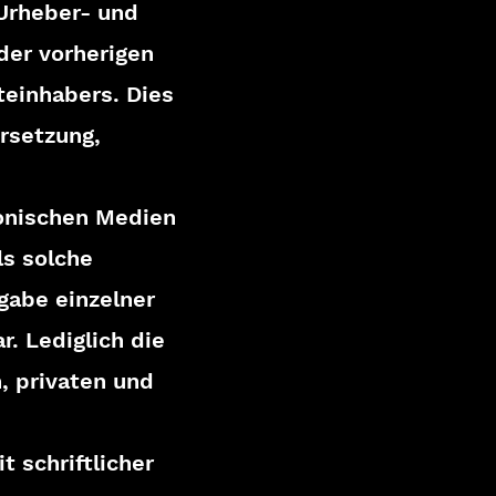
Urheber- und
der vorherigen
teinhabers. Dies
ersetzung,
onischen Medien
ls solche
gabe einzelner
r. Lediglich die
, privaten und
t schriftlicher